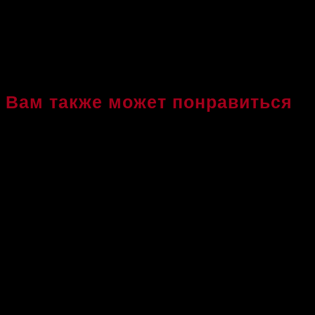
отличается от привычных занятий ф
настрой. Благодаря Тае Бо новички 
профессионалы — усовершенствова
Вам также может понравиться