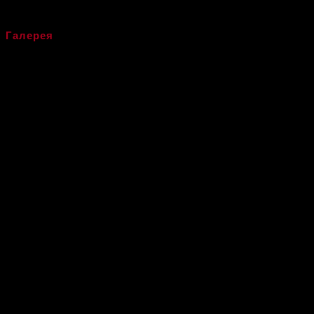
01.02.2020
Галерея
Рождественский турнир по Фитбокс 2019