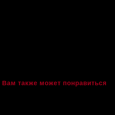
наполняться только положительным
может надоесть, ведь каждое занят
Мы предлагаем Вам профессиональн
Для уточнения адресов залов, вари
персональную тренировку, пожалуй
Хороших Вам тренировок!
Вам также может понравиться