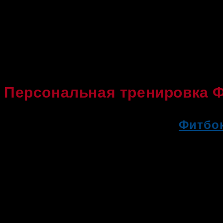
Персональная тренировка 
Персональная тренировка
Фитбо
элементами единоборств с личным 
На занятиях Вам будет предложено 
(как правило в тренажерном зале).
Вашего организма и Ваших пожелан