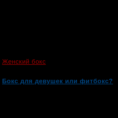
Женский бокс
Бокс для девушек или фитбокс?
Женский бокс всегда отличался зр
сильные, умеющие за себя…