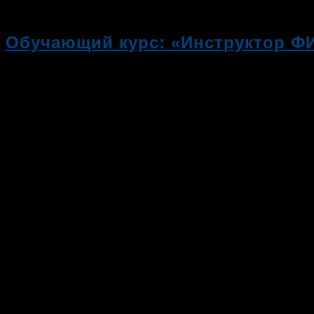
Обучающий курс: «Инструктор 
Во всём мире "боевой" фитнес с эл
удивительно!…
Комментарии
к записи Обучающий 
17.10.2019