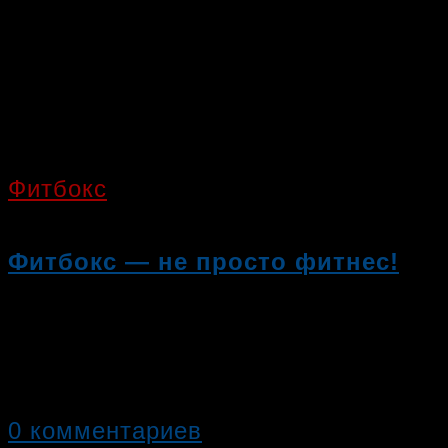
Фитбокс
Фитбокс — не просто фитнес!
Знаете ли Вы, что Фитбокс – это е
соревновательную систему. Приня
0 комментариев