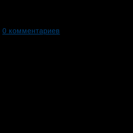
Фитбокс – это система функциональ
сочетаются со…
0 комментариев
15.09.2019