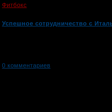
Фитбокс
Успешное сотрудничество с Итал
Путешествие в Венецию было незаб
самых ярких…
0 комментариев
03.10.2019